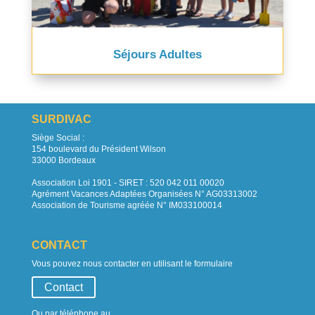
Séjours Adultes
SURDIVAC
Siège Social :
154 boulevard du Président Wilson
33000 Bordeaux
Association Loi 1901 - SIRET : 520 042 011 00020
Agrément Vacances Adaptées Organisées N° AG03313002
Association de Tourisme agréée N° IM033100014
CONTACT
Vous pouvez nous contacter en utilisant le formulaire
Contact
Ou par téléphone au