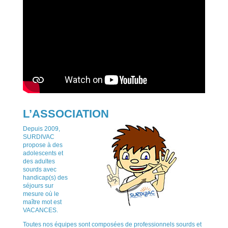
L’ASSOCIATION
Depuis 2009,
SURDIVAC
propose à des
adolescents et
des adultes
sourds avec
handicap(s) des
séjours sur
mesure où le
maître mot est
VACANCES.
Toutes nos équipes sont composées de professionnels sourds et